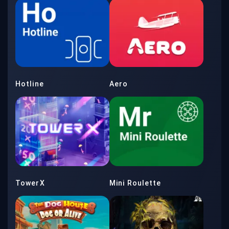
Hotline
Aero
TowerX
Mini Roulette