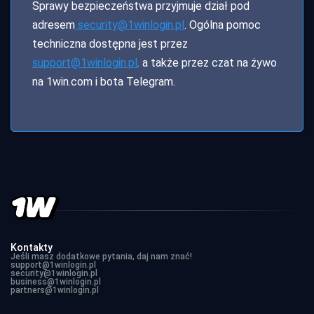
Sprawy bezpieczeństwa przyjmuje dział pod
adresem
security@1winlogin.pl
. Ogólna pomoc
techniczna dostępna jest przez
support@1winlogin.pl
,
a także przez czat na żywo
na 1win.com i bota Telegram.
Kontakty
Jeśli masz dodatkowe pytania, daj nam znać!
support@1winlogin.pl
security@1winlogin.pl
business@1winlogin.pl
partners@1winlogin.pl