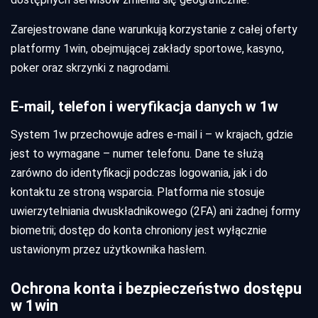
Zarejestrowane dane warunkują korzystanie z całej oferty
platformy
1win
, obejmującej zakłady sportowe, kasyno,
poker oraz skrzynki z nagrodami.
E-mail, telefon i weryfikacja danych w 1w
System
1w
przechowuje adres e-mail i – w krajach, gdzie
jest to wymagane – numer telefonu. Dane te służą
zarówno do identyfikacji podczas logowania, jak i do
kontaktu ze stroną wsparcia. Platforma nie stosuje
uwierzytelniania dwuskładnikowego (2FA) ani żadnej formy
biometrii; dostęp do konta chroniony jest wyłącznie
ustawionym przez użytkownika hasłem.
Ochrona konta i bezpieczeństwo dostępu
w 1win