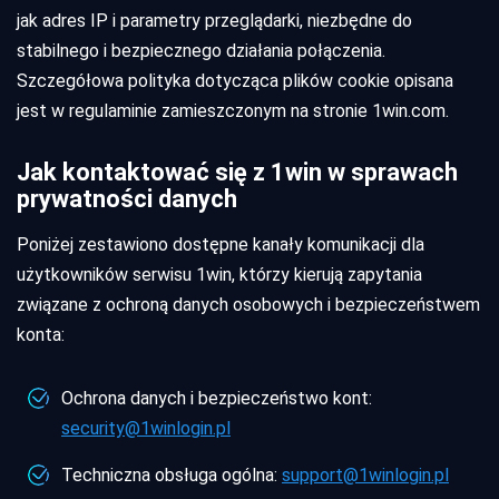
jak adres IP i parametry przeglądarki, niezbędne do
stabilnego i bezpiecznego działania połączenia.
Szczegółowa polityka dotycząca plików cookie opisana
jest w regulaminie zamieszczonym na stronie 1win.com.
Jak kontaktować się z 1win w sprawach
prywatności danych
Poniżej zestawiono dostępne kanały komunikacji dla
użytkowników serwisu
1win
, którzy kierują zapytania
związane z ochroną danych osobowych i bezpieczeństwem
konta:
Ochrona danych i bezpieczeństwo kont:
security@1winlogin.pl
Techniczna obsługa ogólna:
support@1winlogin.pl