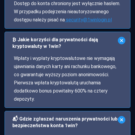
Dostęp do konta chroniony jest wyłącznie hasłem.
W przypadku podejrzenia nieautoryzowanego
dostępu należy pisać na
security@1winlogin.pl
₿ Jakie korzyści dla prywatności dają
kryptowaluty w 1win?
Wpłaty i wypłaty kryptowalutowe nie wymagają
ujawniania danych karty ani rachunku bankowego,
co gwarantuje wyższy poziom anonimowości.
Pierwsza wpłata kryptowalutą uruchamia
dodatkowo bonus powitalny 600% na cztery
depozyty.
📬 Gdzie zgłaszać naruszenia prywatności lub
bezpieczeństwa konta 1win?