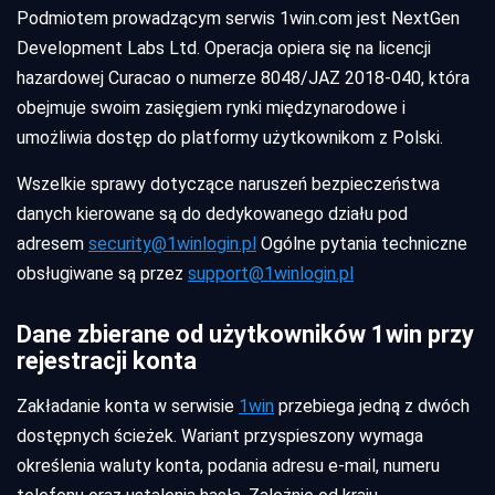
Podmiotem prowadzącym serwis 1win.com jest NextGen
Development Labs Ltd. Operacja opiera się na licencji
hazardowej Curacao o numerze 8048/JAZ 2018-040, która
obejmuje swoim zasięgiem rynki międzynarodowe i
umożliwia dostęp do platformy użytkownikom z Polski.
Wszelkie sprawy dotyczące naruszeń bezpieczeństwa
danych kierowane są do dedykowanego działu pod
adresem
security@1winlogin.pl
Ogólne pytania techniczne
obsługiwane są przez
support@1winlogin.pl
Dane zbierane od użytkowników 1win przy
rejestracji konta
Zakładanie konta w serwisie
1win
przebiega jedną z dwóch
dostępnych ścieżek. Wariant przyspieszony wymaga
określenia waluty konta, podania adresu e-mail, numeru