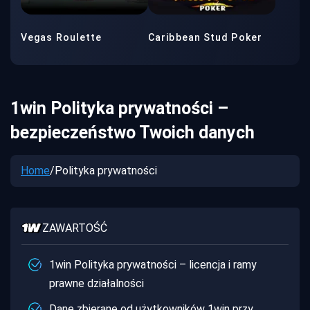
Vegas Roulette
Caribbean Stud Poker
1win Polityka prywatności –
bezpieczeństwo Twoich danych
Home
/
Polityka prywatności
ZAWARTOŚĆ
1win Polityka prywatności – licencja i ramy
prawne działalności
Dane zbierane od użytkowników 1win przy