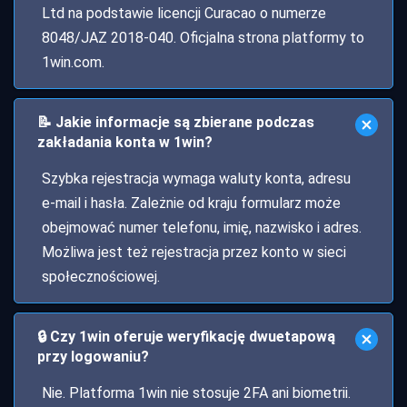
Ltd na podstawie licencji Curacao o numerze
8048/JAZ 2018-040. Oficjalna strona platformy to
1win.com.
📝 Jakie informacje są zbierane podczas
zakładania konta w 1win?
Szybka rejestracja wymaga waluty konta, adresu
e-mail i hasła. Zależnie od kraju formularz może
obejmować numer telefonu, imię, nazwisko i adres.
Możliwa jest też rejestracja przez konto w sieci
społecznościowej.
🔒 Czy 1win oferuje weryfikację dwuetapową
przy logowaniu?
Nie. Platforma 1win nie stosuje 2FA ani biometrii.