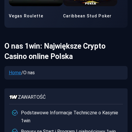
Vegas Roulette
Caribbean Stud Poker
O nas 1win: Największe Crypto
Casino online Polska
Home
/
O nas
ZAWARTOŚĆ
Podstawowe Informacje Techniczne o Kasynie
1win
Bonusy na Start i Program Lojalnościowy 1win