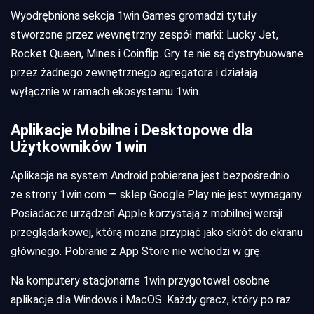
Wyodrębniona sekcja
1win Games
gromadzi tytuły
stworzone przez wewnętrzny zespół marki: Lucky Jet,
Rocket Queen, Mines i Coinflip. Gry te nie są dystrybuowane
przez żadnego zewnętrznego agregatora i działają
wyłącznie w ramach ekosystemu
1win
.
Aplikacje Mobilne i Desktopowe dla
Użytkowników 1win
Aplikacja na system Android pobierana jest bezpośrednio
ze strony 1win.com — sklep Google Play nie jest wymagany.
Posiadacze urządzeń Apple korzystają z mobilnej wersji
przeglądarkowej, którą można przypiąć jako skrót do ekranu
głównego. Pobranie z App Store nie wchodzi w grę.
Na komputery stacjonarne
1win
przygotował osobne
aplikacje dla Windows i MacOS. Każdy gracz, który po raz