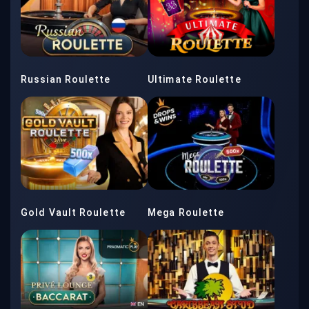
Russian Roulette
Ultimate Roulette
Gold Vault Roulette
Mega Roulette