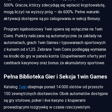
500%. Gracze, którzy zdecydują się wpłacić kryptowalutę,
mogą liczyć na wyższy próg — do 600%. Pełne warunki
aktywacji dostępne są po zalogowaniu w sekcji Bonusy.
Program lojalnościowy
1win
opiera się wyłącznie na
1win
Coins
. Punkty naliczane są automatycznie za zakłady na
automatach, grach
1win Games
i typowaniach sportowych
z kursem od x1,25. Zebrane
1win Coins
podlegają wymianie
na środki do gry w panelu konta. Uzupełnieniem oferty jest
cashback kasynowy oraz bonus za akumulatory sportowe.
Pełna Biblioteka Gier i Sekcja 1win Games
Katalog
1win
obejmuje ponad 14 000 slotów od przeszło
150 zewnętrznych dostawców. Obok automatów dostępne
są gry stołowe, poker i live kasyno z krupierami
prowadzącymi rozgrywkę w czasie rzeczywistym.