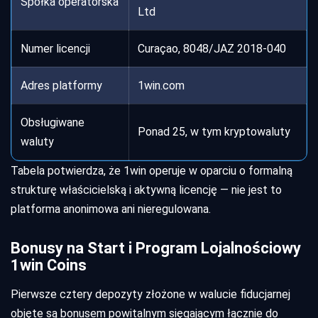
Spółka operatorska
Ltd
Numer licencji
Curaçao, 8048/JAZ 2018-040
Adres platformy
1win.com
Obsługiwane
Ponad 25, w tym kryptowaluty
waluty
Tabela potwierdza, że
1win
operuje w oparciu o formalną
strukturę właścicielską i aktywną licencję — nie jest to
platforma anonimowa ani nieregulowana.
Bonusy na Start i Program Lojalnościowy
1win Coins
Pierwsze cztery depozyty złożone w walucie fiducjarnej
objęte są bonusem powitalnym sięgającym łącznie do