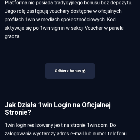
Platforma nie posiada tradycyjnego bonusu bez depozytu.
Jego rolę zastępują vouchery dostępne w oficjalnych
profilach 1win w mediach społecznościowych. Kod
aktywuje się po
1win sign in
w sekcji Voucher w panelu
gracza.
Odbierz bonus 💰
Jak Działa 1win Login na Oficjalnej
Stronie?
1win login
realizowany jest na stronie 1win.com. Do
zalogowania wystarczy adres e-mail lub numer telefonu