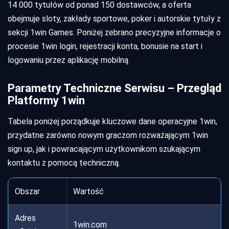
14 000 tytułów od ponad 150 dostawców, a oferta
obejmuje sloty, zakłady sportowe, poker i autorskie tytuły z
sekcji 1win Games. Poniżej zebrano precyzyjne informacje o
procesie
1win login
, rejestracji konta, bonusie na start i
logowaniu przez aplikację mobilną.
Parametry Techniczne Serwisu – Przegląd
Platformy 1win
Tabela poniżej porządkuje kluczowe dane operacyjne 1win,
przydatne zarówno nowym graczom rozważającym
1win
sign up
, jak i powracającym użytkownikom szukającym
kontaktu z pomocą techniczną.
Obszar
Wartość
Adres
1win.com