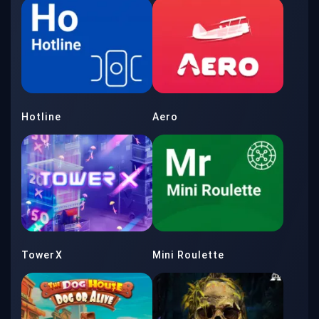
Hotline
Aero
TowerX
Mini Roulette