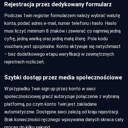
Rejestracja przez dedykowany formularz
Podczas
1win register
formularzem należy wybrać walutę
konta, podać adres e-mail, numer telefonu i hasło. Hasło
musi liczyć minimum 8 znaków i zawierać co najmniej jedną
cyfrę, jedną wielką oraz jedną małą literę. Pole kodu
vouchera jest opcjonalne. Konto aktywuje się natychmiast
– bez dodatkowego etapu weryfikacji w zewnętrznych
rejestrach rozliczeń.
Szybki dostęp przez media społecznościowe
W przypadku
1win sign up
przez konto w sieci
społecznościowej gracz autoryzuje połączenie z wybraną
platformą, po czym konto 1win jest zakładane
automatycznie. Dostępne sieci zależą od kraju rejestracji.
Brak konieczności ręcznego wpisywania danych skraca cały
proces do kilku sekund.