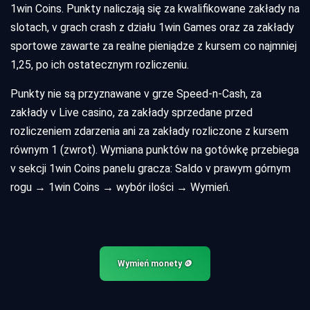
1win Coins. Punkty naliczają się za kwalifikowane zakłady na
slotach, v grach crash z działu 1win Games oraz za zakłady
sportowe zawarte za realne pieniądze z kursem co najmniej
1,25, po ich ostatecznym rozliczeniu.
Punkty nie są przyznawane v grze Speed-n-Cash, za
zakłady v Live casino, za zakłady sprzedane przed
rozliczeniem zdarzenia ani za zakłady rozliczone z kursem
równym 1 (zwrot). Wymiana punktów na gotówkę przebiega
v sekcji 1win Coins panelu gracza: Saldo v prawym górnym
rogu → 1win Coins → wybór ilości → Wymień.
Wymień monety 🪙