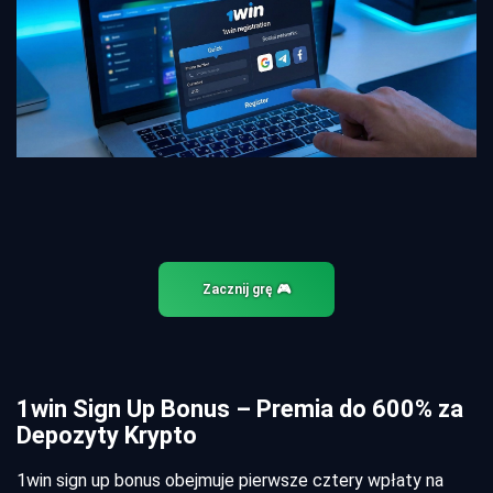
Zacznij grę 🎮
1win Sign Up Bonus – Premia do 600% za
Depozyty Krypto
1win sign up bonus
obejmuje pierwsze cztery wpłaty na