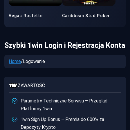
Vegas Roulette
Caribbean Stud Poker
Szybki 1win Login i Rejestracja Konta
Home
/
Logowanie
ZAWARTOŚĆ
Parametry Techniczne Serwisu – Przegląd
Platformy 1win
1win Sign Up Bonus – Premia do 600% za
Depozyty Krypto