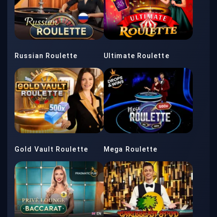
Russian Roulette
Ultimate Roulette
Gold Vault Roulette
Mega Roulette