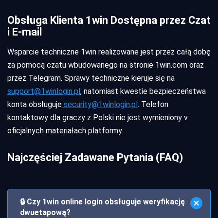
Obsługa Klienta 1win Dostępna przez Czat
i E-mail
Wsparcie techniczne 1win realizowane jest przez całą dobę
za pomocą czatu wbudowanego na stronie 1win.com oraz
przez Telegram. Sprawy techniczne kieruje się na
support@1winlogin.pl
, natomiast kwestie bezpieczeństwa
konta obsługuje
security@1winlogin.pl
. Telefon
kontaktowy dla graczy z Polski nie jest wymieniony v
oficjalnych materiałach platformy.
Najczęściej Zadawane Pytania (FAQ)
🔒 Czy 1win online login obsługuje weryfikację
dwuetapową?