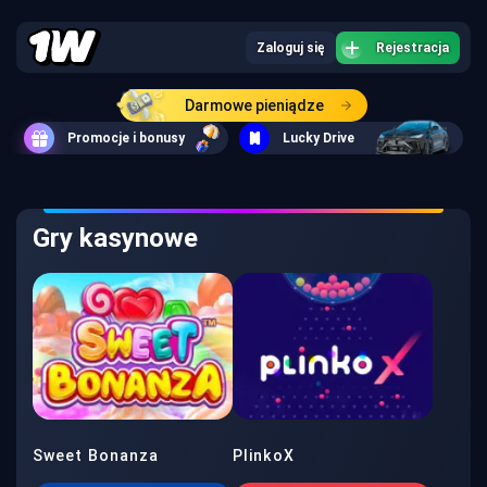
Zaloguj się
Rejestracja
Darmowe pieniądze
Promocje i bonusy
Lucky Drive
Gry kasynowe
Sweet Bonanza
PlinkoX