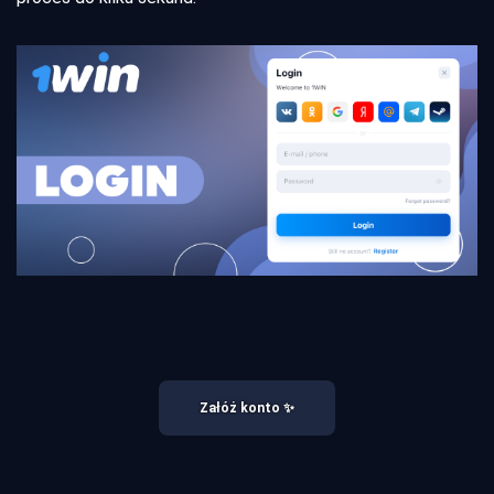
Załóż konto ✨